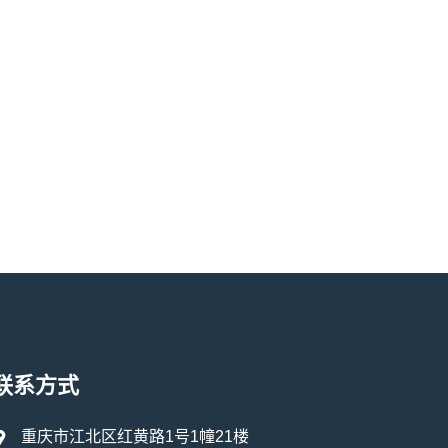
联系方式
重庆市江北区红黄路1号1幢21楼