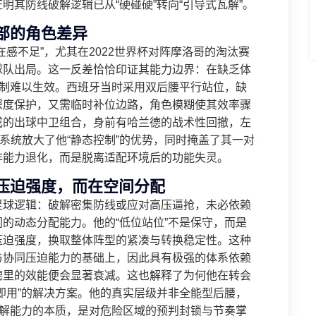
明其防线破解逻辑已从“硬碰硬”转向“引导式瓦解”。
部的角色差异
感不足”，尤其在2022世界杯对阵摩洛哥的淘汰赛
球队出局。这一反差恰恰印证其能力边界：在缺乏体
机制难以生效。西班牙当时采用双后腰平行站位，缺
深度保护，又需临时补位边路，角色模糊使其效率骤
成的出球中卫组合，身前有哈兰德的战术性回撤，左
系统放大了他“静态控制”的优势，同时掩盖了其一对
非能力退化，而是脱离适配环境后的功能失灵。
压迫强度，而在空间分配
足球逻辑：破解密集防线或应对高压逼抢，未必依赖
的动态分配能力。他的“低位站位”不是保守，而是
压迫强度，换取整体阵型的紧凑与转换稳定性。这种
与协同压迫能力的基础上，因此具有极强的体系依赖
德里的效能便会显著衰减。这也解释了为何他在转会
即用”的解决方案。他的真实层级并非全能型后腰，
破解能力的本质，是对危险区域的预判封锁与节奏掌