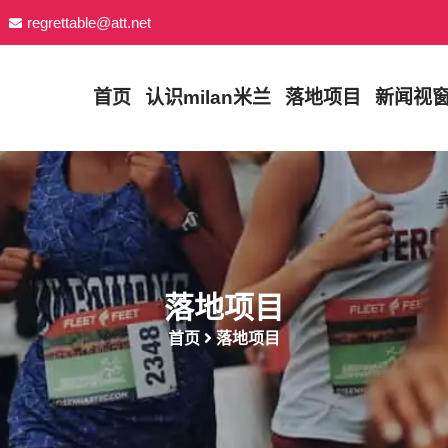
regrettable@att.net
首页
认识
milan米兰
落地项目
新闻视
落地项目
首页
落地项目