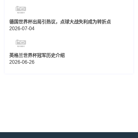
德国世界杯出局引热议，点球大战失利成为转折点
2026-07-04
英格兰世界杯冠军历史介绍
2026-06-26