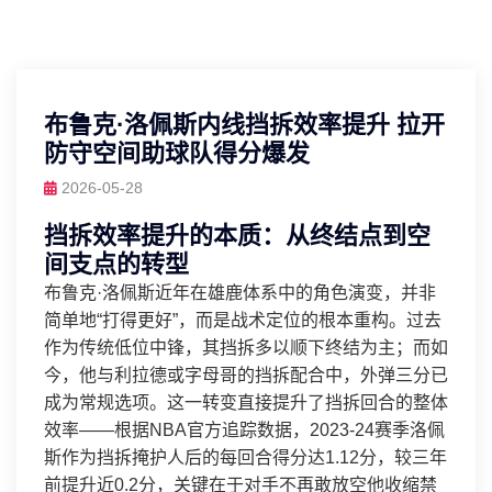
布鲁克·洛佩斯内线挡拆效率提升 拉开
防守空间助球队得分爆发
2026-05-28
挡拆效率提升的本质：从终结点到空
间支点的转型
布鲁克·洛佩斯近年在雄鹿体系中的角色演变，并非
简单地“打得更好”，而是战术定位的根本重构。过去
作为传统低位中锋，其挡拆多以顺下终结为主；而如
今，他与利拉德或字母哥的挡拆配合中，外弹三分已
成为常规选项。这一转变直接提升了挡拆回合的整体
效率——根据NBA官方追踪数据，2023-24赛季洛佩
斯作为挡拆掩护人后的每回合得分达1.12分，较三年
前提升近0.2分，关键在于对手不再敢放空他收缩禁