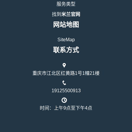
服务类型
找到
米兰官网
网站地图
SiteMap
联系方式
重庆市江北区红黄路1号1幢21楼
19125500913
时间：上午9点至下午4点