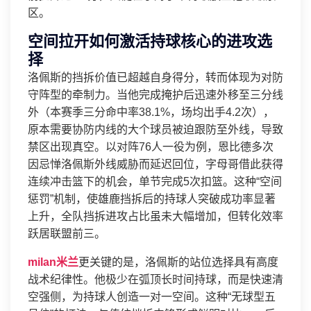
区。
空间拉开如何激活持球核心的进攻选
择
洛佩斯的挡拆价值已超越自身得分，转而体现为对防
守阵型的牵制力。当他完成掩护后迅速外移至三分线
外（本赛季三分命中率38.1%，场均出手4.2次），
原本需要协防内线的大个球员被迫跟防至外线，导致
禁区出现真空。以对阵76人一役为例，恩比德多次
因忌惮洛佩斯外线威胁而延迟回位，字母哥借此获得
连续冲击篮下的机会，单节完成5次扣篮。这种“空间
惩罚”机制，使雄鹿挡拆后的持球人突破成功率显著
上升，全队挡拆进攻占比虽未大幅增加，但转化效率
跃居联盟前三。
milan米兰
更关键的是，洛佩斯的站位选择具有高度
战术纪律性。他极少在弧顶长时间持球，而是快速清
空强侧，为持球人创造一对一空间。这种“无球型五