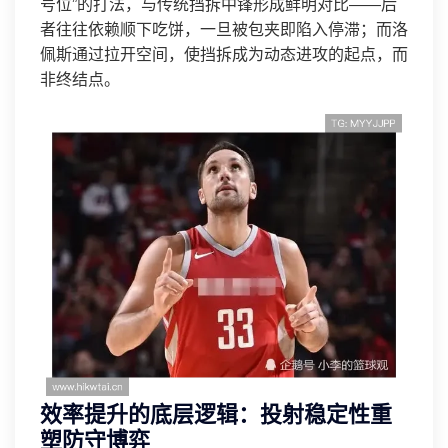
号位”的打法，与传统挡拆中锋形成鲜明对比——后
者往往依赖顺下吃饼，一旦被包夹即陷入停滞；而洛
佩斯通过拉开空间，使挡拆成为动态进攻的起点，而
非终结点。
效率提升的底层逻辑：投射稳定性重
塑防守博弈