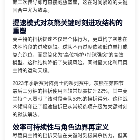
赖二次传导即可直接威胁篮筐，这在时间紧迫的关键
回合中尤为致命。
提速模式对灰熊关键时刻进攻结构的
重塑
莫兰特的挡拆提速不仅是个体行为，更重构了灰熊在
决胜阶段的进攻逻辑。球队不再过度依赖低位单打或
复杂跑位，而是简化为“高位掩护+持球强突”的高效
模型。这种结构降低了失误风险，同时最大化利用莫
兰特的运动天赋。
2023年季后赛对阵勇士的系列赛中，灰熊在第四节
最后三分钟的挡拆使用率较常规赛提升22%，其中莫
兰特个人贡献了该时段全队58%的挡拆得分。这种战
术倾斜印证了提速挡拆已从常规选项升级为关键时刻
的默认解法。
效率可持续性与角色边界再定义
尽管莫兰特的挡拆突破在关键时刻极具杀伤力，但其