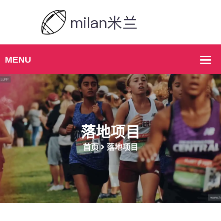
落地项目
首页
落地项目