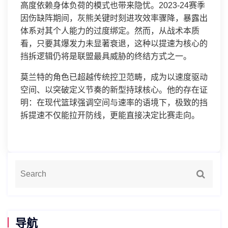
高度依赖身体负荷的模式也带来隐忧。2023-24赛季
因伤缺阵期间，灰熊关键时刻进攻效率骤降，暴露出
体系对其个人能力的过度绑定。然而，从战术本质
看，只要其爆发力未显著衰退，这种以提速为核心的
挡拆逻辑仍将是联盟最具威胁的终结方式之一。
莫兰特的角色已超越传统控卫范畴，成为以速度驱动
空间、以突破定义节奏的新型持球核心。他的存在证
明：在现代篮球强调空间与速率的语境下，极致的挡
拆提速不仅能拉开防线，更能直接决定比赛走向。
导航