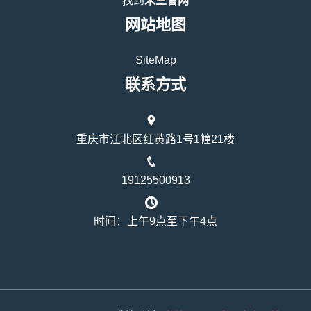
找到
米兰官网
网站地图
SiteMap
联系方式
重庆市江北区红黄路1号1幢21楼
19125500913
时间：上午9点至下午4点