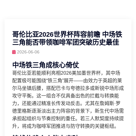
哥伦比亚2026世界杯阵容前瞻 中场铁
三角能否带领咖啡军团突破历史最佳
2026-06-06
中场铁三角成核心倚仗
哥伦比亚若能顺利亮相2026美加墨世界杯，其中场
配置极可能围绕“铁三角”展开——由效力于英超的莱
尔马坐镇后腰，搭配巴卡与夸德拉多或新锐中场形成
攻守平衡。这一组合不仅具备出色的拦截与转换能
力，还能通过精准长传发动反击。尤其在詹姆斯·罗
德里格斯逐渐淡出主力阵容的背景下，新生代中场需
承担起组织与节奏控制的重任。若三人默契度持续提
升，将成为咖啡军团推进与防守转换的关键枢纽。