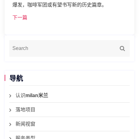
爆发，咖啡军团或有望书写新的历史篇章。
下一篇
导航
认识
milan米兰
落地项目
新闻视窗
服务类型