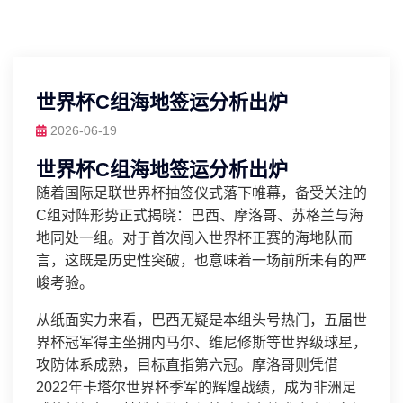
世界杯C组海地签运分析出炉
2026-06-19
世界杯C组海地签运分析出炉
随着国际足联世界杯抽签仪式落下帷幕，备受关注的
C组对阵形势正式揭晓：巴西、摩洛哥、苏格兰与海
地同处一组。对于首次闯入世界杯正赛的海地队而
言，这既是历史性突破，也意味着一场前所未有的严
峻考验。
从纸面实力来看，巴西无疑是本组头号热门，五届世
界杯冠军得主坐拥内马尔、维尼修斯等世界级球星，
攻防体系成熟，目标直指第六冠。摩洛哥则凭借
2022年卡塔尔世界杯季军的辉煌战绩，成为非洲足