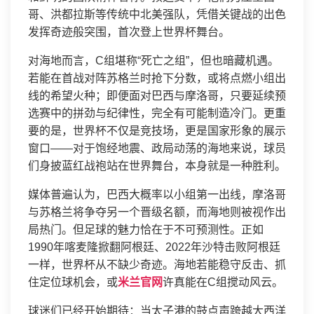
哥、洪都拉斯等传统中北美强队，凭借关键战的出色
发挥奇迹般突围，首次登上世界杯舞台。
对海地而言，C组堪称“死亡之组”，但也暗藏机遇。
若能在首战对阵苏格兰时抢下分数，或将点燃小组出
线的希望火种；即便面对巴西与摩洛哥，只要延续预
选赛中的拼劲与纪律性，完全有可能制造冷门。更重
要的是，世界杯不仅是竞技场，更是国家形象的展示
窗口——对于饱经地震、政局动荡的海地来说，球员
们身披蓝红战袍站在世界舞台，本身就是一种胜利。
媒体普遍认为，巴西大概率以小组第一出线，摩洛哥
与苏格兰将争夺另一个晋级名额，而海地则被视作出
局热门。但足球的魅力恰在于不可预测性。正如
1990年喀麦隆掀翻阿根廷、2022年沙特击败阿根廷
一样，世界杯从不缺少奇迹。海地若能稳守反击、抓
住定位球机会，或
米兰官网
许真能在C组搅动风云。
球迷们已经开始期待：当太子港的鼓点声跨越大西洋