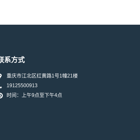
联系方式
重庆市江北区红黄路1号1幢21楼
19125500913
时间：上午9点至下午4点