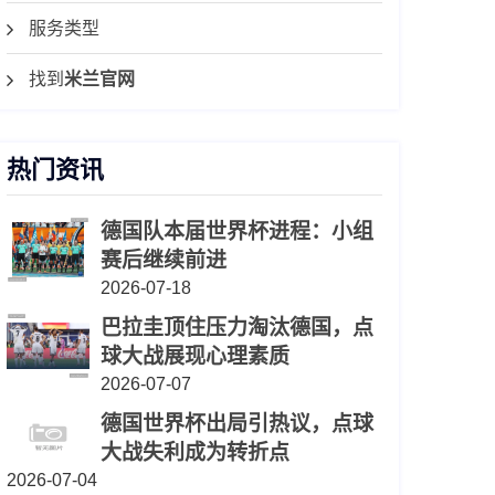
服务类型
找到
米兰官网
热门资讯
德国队本届世界杯进程：小组
赛后继续前进
2026-07-18
巴拉圭顶住压力淘汰德国，点
球大战展现心理素质
2026-07-07
德国世界杯出局引热议，点球
大战失利成为转折点
2026-07-04