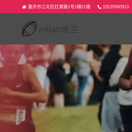
重庆市江北区红黄路1号1幢21楼
19125500913