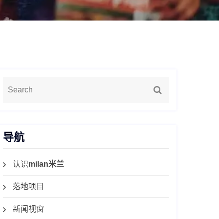
导航
认识
milan米兰
落地项目
新闻视窗