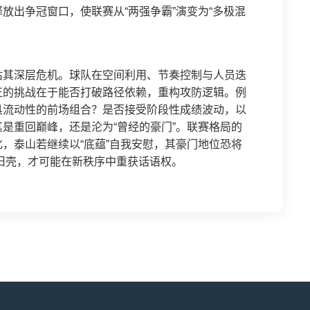
放出争冠窗口，使联赛从“两强争霸”演变为“多极混
估其深层危机。球队在空间利用、节奏控制与人员迭
正的挑战在于能否打破路径依赖，重构攻防逻辑。例
具流动性的前场组合？是否接受阶段性成绩波动，以
是重回巅峰，还是沦为“曾经的豪门”。联赛格局的
，泰山若继续以“底蕴”自我安慰，其豪门地位恐将
裂旧壳，才可能在新秩序中重获话语权。