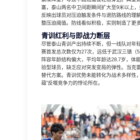
塞，泰山两名中卫间距瞬间扩大至9米以上，
反映出球员对压迫触发条件与退防路线的理
整压迫阈值。防线看似积极，实则制造了更
青训红利与即战力断层
尽管泰山青训产出持续不断，但一线队对年轻球
赛首发总次数仅为27次，远低于武汉三镇（
阵容年龄结构偏大，平均年龄达28.7岁，
验型球员，缺乏应对突发变局的弹性。当克
替代方案。青训优势未能转化为战术多样性，
蕴”反噬竞争力的悖论所在。