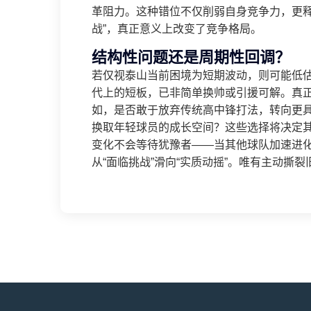
革阻力。这种错位不仅削弱自身竞争力，更释
战”，真正意义上改变了竞争格局。
结构性问题还是周期性回调？
若仅视泰山当前困境为短期波动，则可能低
代上的短板，已非简单换帅或引援可解。真
如，是否敢于放弃传统高中锋打法，转向更
换取年轻球员的成长空间？这些选择将决定其
变化不会等待犹豫者——当其他球队加速进化
从“面临挑战”滑向“实质动摇”。唯有主动撕