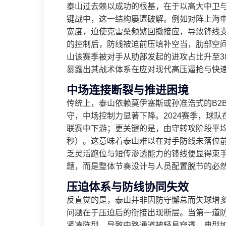
泰山过去赖以成功的根基，在于以高大中卫与
键战中，这一结构屡遭破解。例如对阵上海
宽度，迫使克雷桑频繁回撤接应，导致锋线
的控制后，防线被迫前压填补空当，肋部空
山该赛季被对手从肋部发起的进攻占比升至38
暴露出其战术体系在应对现代高压逼抢与快
中场连接断裂与推进困境
传统上，泰山依赖莫伊塞斯或孙准浩式的B2
守，中场控制力显著下降。2024赛季，球队
联赛中下游；更关键的是，由守转攻阶段平均耗时
秒）。这意味着泰山难以在对手防线未落位
乏灵活跑位与短传渗透能力的锋线便显得束
题，而是整体节奏设计与人员配置脱节的必
压迫体系与防线协同失效
反直觉的是，泰山并非因防守懈怠而失球增
问题在于压迫后的衔接出现断层。当第一道
紧凑阵型，导致中路通道被轻易穿透。典型