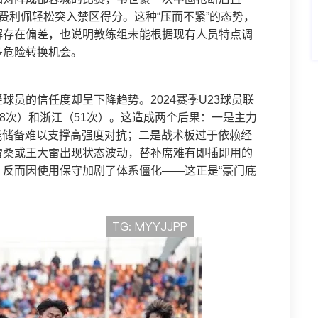
费利佩轻松突入禁区得分。这种“压而不紧”的态势，
解存在偏差，也说明教练组未能根据现有人员特点调
多危险转换机会。
员的信任度却呈下降趋势。2024赛季U23球员联
58次）和浙江（51次）。这造成两个后果：一是主力
体能储备难以支撑高强度对抗；二是战术板过于依赖经
雷桑或王大雷出现状态波动，替补席难有即插即用的
反而因使用保守加剧了体系僵化——这正是“豪门底