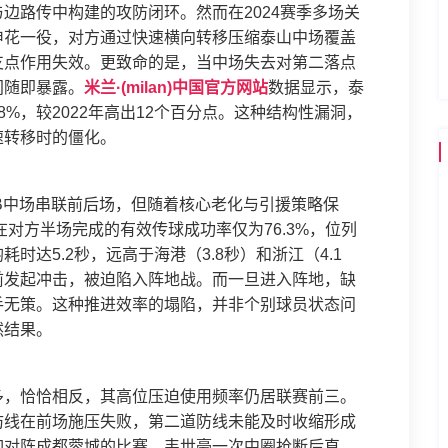
边路传中构建的攻防闭环。然而在2024赛季多场关
申花一役，对方通过快速横向转移压缩泰山中场覆盖
支点作用失效。更致命的是，当中场失去对第二落点
间随即暴露。
米兰·(milan)中国官方网站
数据显示，泰
%，较2022年高出12个百分点。这种结构性漏洞，
速转移时的僵化。
B中场串联前后场，但随着核心老化与引援策略保
在对方半场完成的有效传球成功率仅为76.3%，位列
达5.2秒，远高于海港（3.8秒）和浙江（4.1
前发起冲击，被迫陷入阵地战。而一旦进入阵地，缺
手无策。这种推进效率的塌陷，并非个别球员状态问
然结果。
多，恰恰相反，其高位压迫使用频率仍居联赛前三。
防线在前场施压失败，第二道防线未能及时收缩形成
如对阵成都蓉城的比赛，韦世豪一次中圈抢断后直