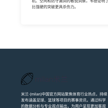
机、空间和防守漏洞的敏锐洞察，韦德证明
比强硬的突破更具杀伤力。
米兰·(milan)中国官方网站聚焦体育行业热点，持续
发布涵盖足球、篮球等项目的赛事资讯，通过科学
的数据分析与专业观点输出，为用户呈现更加客观