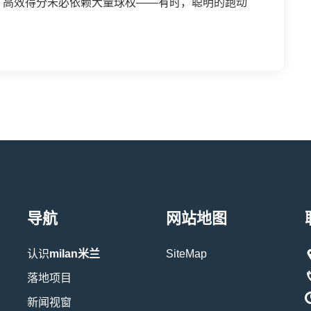
了高效得分未必依赖大量球权——有时，聪明的跑动
导航
网站地图
认识
milan米兰
SiteMap
落地项目
新闻视窗