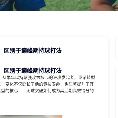
，区别于巅峰期持球打法
，区别于巅峰期持球打法
：从早年以持球强攻为核心的进攻发起者，逐渐转型
这一变化不仅延长了他的竞技寿命，也显著提升了其
转型的核心——无球突破如何成为其后期高效得分的