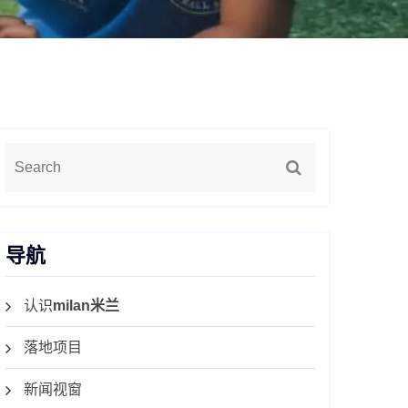
导航
认识
milan米兰
落地项目
新闻视窗