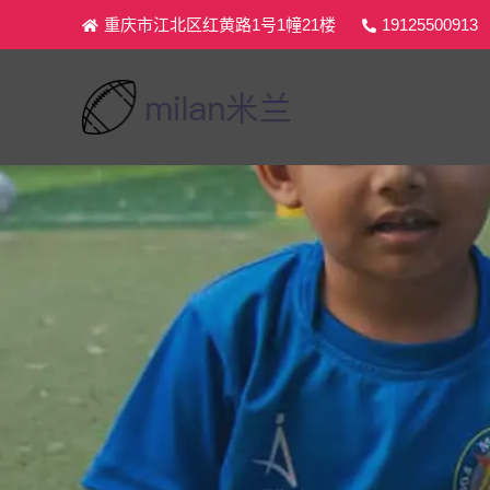
重庆市江北区红黄路1号1幢21楼
19125500913