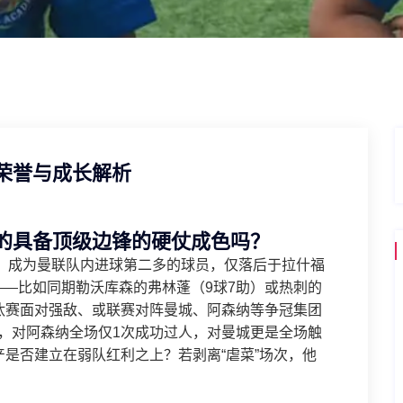
荣誉与成长解析
的具备顶级边锋的硬仗成色吗？
5助攻，成为曼联队内进球第二多的球员，仅落后于拉什福
—比如同期勒沃库森的弗林蓬（9球7助）或热刺的
汰赛面对强敌、或联赛对阵曼城、阿森纳等争冠集团
，对阿森纳全场仅1次成功过人，对曼城更是全场触
产是否建立在弱队红利之上？若剥离“虐菜”场次，他