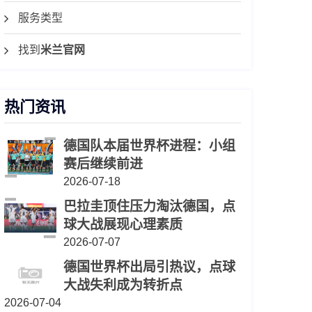
服务类型
找到
米兰官网
热门资讯
德国队本届世界杯进程：小组
赛后继续前进
2026-07-18
巴拉圭顶住压力淘汰德国，点
球大战展现心理素质
2026-07-07
德国世界杯出局引热议，点球
大战失利成为转折点
2026-07-04