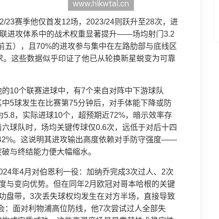
23赛季他仅首发12场，2023/24则跃升至28次，进
联进攻体系中的战术权重显著提升——场均射门3.2
锋前五），且70%的进攻参与集中在左路肋部与底线区
要求。这些数据似乎印证了他已从轮换新星蜕变为可靠
的10个联赛进球中，有7个来自对阵中下游球队
中5球发生在比赛第75分钟后，对手体能下降或防
5.8，实际进球10个，超预期近72%，暗示效率存
六球队时，场均关键传球仅0.6次，远低于对后十四
至42%。这说明其进攻输出高度依赖对手防守强度——
突破与终结能力便大幅缩水。
24年4月对伯恩利一役：加纳乔完成3次过人、2次
度与变向优势。但在同年2月欧冠对哥本哈根的关键
功盘带，3次丢失球权均发生在对方半场，直接导致
红会：面对利物浦高位防线，他7次尝试过人全部失