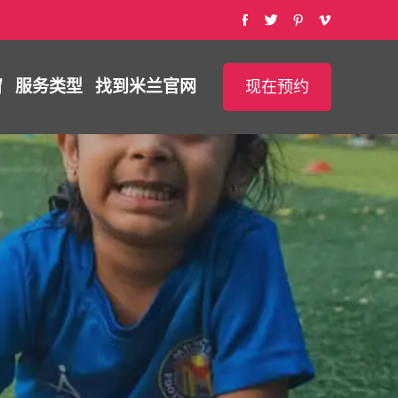
窗
服务类型
找到
米兰官网
现在预约