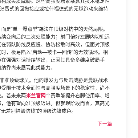
德构成实质威胁。这些高强度场景暴露其技术稳定性
乏B费式的回撤接应或拉什福德式的无球跑动来维持
而是“单一爆点型”踢法在顶级对抗中的天然局限。
连续变向后的二次处理能力；射门偏好左脚内切兜远
式在弱队防线反应慢、协防松散时高效，但面对顶级
时，极易陷入“启动—被卡—回传”的无效循环。相
能在强强对话持续输出，正因其具备多维度破局手
加纳乔尚未展现此类能力。
而非准顶级球员。他的爆发力与反击威胁是曼联战术
但受限于技术全面性与高强度场景下的稳定性，尚不
役。若未来两
米兰官网
个赛季能提升右脚使用率、增
择，他有望向准顶级迈进。但就现阶段而言，其高光
“无差别摧毁防线”的顶级边锋成色。
下一篇