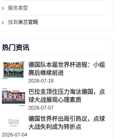
服务类型
找到
米兰官网
热门资讯
德国队本届世界杯进程：小组
赛后继续前进
2026-07-18
巴拉圭顶住压力淘汰德国，点
球大战展现心理素质
2026-07-07
德国世界杯出局引热议，点球
大战失利成为转折点
2026-07-04