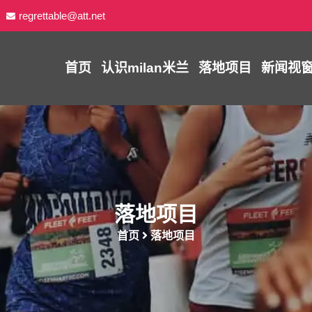
regrettable@att.net
首页
认识
milan米兰
落地项目
新闻视
落地项目
首页
落地项目