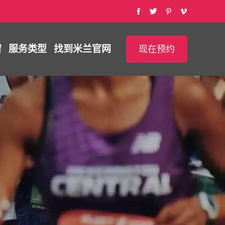
窗
服务类型
找到
米兰官网
现在预约