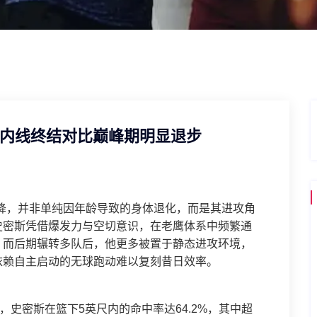
，内线终结对比巅峰期明显退步
降，并非单纯因年龄导致的身体退化，而是其进攻角
史密斯凭借爆发力与空切意识，在老鹰体系中频繁通
；而后期辗转多队后，他更多被置于静态进攻环境，
依赖自主启动的无球跑动难以复刻昔日效率。
季，史密斯在篮下5英尺内的命中率达64.2%，其中超