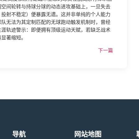
调空间轮转与持球分球的动态进攻基础上，一旦失去
、投射不稳定）便暴露无遗。这并非单纯的个人能力
球队无法为其定制匹配的无球跑动触发机制时，曾经
生涯轨迹警示：即便拥有顶级运动天赋，若缺乏战术
将显著缩短。
下一篇
导航
网站地图