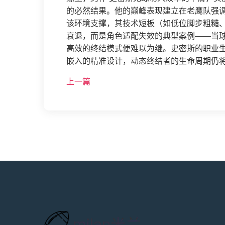
的必然结果。他的巅峰表现建立在老鹰队强
该环境支撑，其技术短板（如低位脚步粗糙
衰退，而是角色适配失效的典型案例——当
高效的终结模式便难以为继。史密斯的职业
嵌入的精准设计，动态终结者的生命周期仍
上一篇