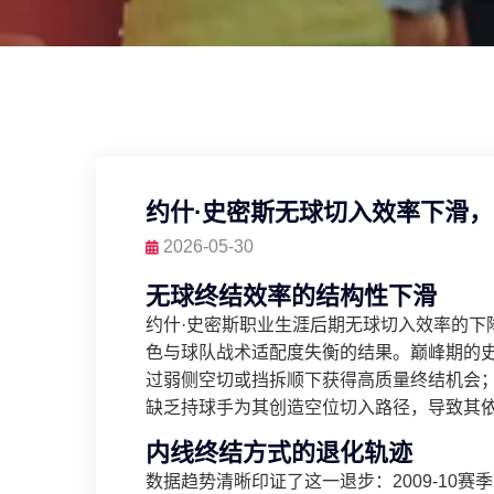
约什·史密斯无球切入效率下滑
2026-05-30
无球终结效率的结构性下滑
约什·史密斯职业生涯后期无球切入效率的下
色与球队战术适配度失衡的结果。巅峰期的
过弱侧空切或挡拆顺下获得高质量终结机会
缺乏持球手为其创造空位切入路径，导致其
内线终结方式的退化轨迹
数据趋势清晰印证了这一退步：2009-10赛