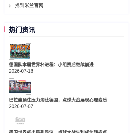
找到
米兰官网
热门资讯
德国队本届世界杯进程：小组赛后继续前进
2026-07-18
巴拉圭顶住压力淘汰德国，点球大战展现心理素质
2026-07-07
德国世界杯出局引热议，点球大战失利成为转折点